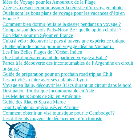
Idées de Voyage pour les Amoureux de la Plage
7 règles à respecter pour assurer la réussite d’un voyage photo
Quels sont les bons plans de voyage pour les vacances d’été en
France ?
Comment bien dormir (et faire la sieste) pendant un voyage ?
Comparaison des vols Paris-Nosy Be : quelle option choisir ?
Bon Plans pour un Séjour en France
Cuba à vélo : découvrir le pays à travers une expérience unique
Quelle période choisir pour un voyage idéal au Vietnam ?
Les Plus Belles Plages de l’Océan Indien
Que faut-il préparer avant de partir en voyage à Bali ?
Partez à la découverte des incontournables de l’Argentine en circuit
organisé
Guide de préparation pour un prochain road trip au Chili
Les activités à faire avec ses enfants à Lyon
Voyage en Italie, découvrir les 3 lacs durant un circuit dans le nord
Destination Touristique Incontournable en Asie
Les Meilleurs Spots de Ski en Amérique
Guide des Riad et Spa au Maroc
Tour Opérateurs Spécialisés en Afrique
Comment obtenir un visa touristique pour le Cambodge??
Les différents moyens de déplacement d’un touriste