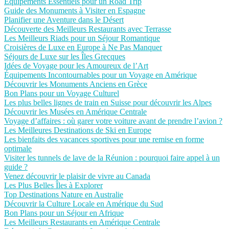
Équipements Essentiels pour un Road Trip
Guide des Monuments à Visiter en Espagne
Planifier une Aventure dans le Désert
Découverte des Meilleurs Restaurants avec Terrasse
Les Meilleurs Riads pour un Séjour Romantique
Croisières de Luxe en Europe à Ne Pas Manquer
Séjours de Luxe sur les Îles Grecques
Idées de Voyage pour les Amoureux de l’Art
Équipements Incontournables pour un Voyage en Amérique
Découvrir les Monuments Anciens en Grèce
Bon Plans pour un Voyage Culturel
Les plus belles lignes de train en Suisse pour découvrir les Alpes
Découvrir les Musées en Amérique Centrale
Voyage d’affaires : où garer votre voiture avant de prendre l’avion ?
Les Meilleures Destinations de Ski en Europe
Les bienfaits des vacances sportives pour une remise en forme
optimale
Visiter les tunnels de lave de la Réunion : pourquoi faire appel à un
guide ?
Venez découvrir le plaisir de vivre au Canada
Les Plus Belles Îles à Explorer
Top Destinations Nature en Australie
Découvrir la Culture Locale en Amérique du Sud
Bon Plans pour un Séjour en Afrique
Les Meilleurs Restaurants en Amérique Centrale