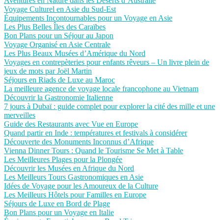
Aventures en Nature dans les Déserts d’Australie
Voyage Culturel en Asie du Sud-Est
Équipements Incontournables pour un Voyage en Asie
Les Plus Belles Îles des Caraïbes
Bon Plans pour un Séjour au Japon
Voyage Organisé en Asie Centrale
Les Plus Beaux Musées d’Amérique du Nord
Voyages en contrepèteries pour enfants rêveurs – Un livre plein de
jeux de mots par Joël Martin
Séjours en Riads de Luxe au Maroc
La meilleure agence de voyage locale francophone au Vietnam
Découvrir la Gastronomie Italienne
7 jours à Dubaï : guide complet pour explorer la cité des mille et une
merveilles
Guide des Restaurants avec Vue en Europe
Quand partir en Inde : températures et festivals à considérer
Découverte des Monuments Inconnus d’Afrique
Vienna Dinner Tours : Quand le Tourisme Se Met à Table
Les Meilleures Plages pour la Plongée
Découvrir les Musées en Afrique du Nord
Les Meilleurs Tours Gastronomiques en Asie
Idées de Voyage pour les Amoureux de la Culture
Les Meilleurs Hôtels pour Familles en Europe
Séjours de Luxe en Bord de Plage
Bon Plans pour un Voyage en Italie