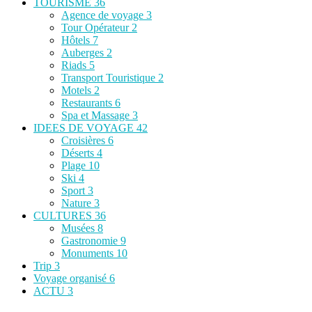
TOURISME
36
Agence de voyage
3
Tour Opérateur
2
Hôtels
7
Auberges
2
Riads
5
Transport Touristique
2
Motels
2
Restaurants
6
Spa et Massage
3
IDEES DE VOYAGE
42
Croisières
6
Déserts
4
Plage
10
Ski
4
Sport
3
Nature
3
CULTURES
36
Musées
8
Gastronomie
9
Monuments
10
Trip
3
Voyage organisé
6
ACTU
3