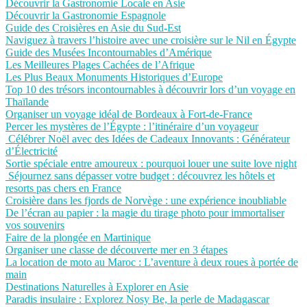
Découvrir la Gastronomie Locale en Asie
Découvrir la Gastronomie Espagnole
Guide des Croisières en Asie du Sud-Est
Naviguez à travers l’histoire avec une croisière sur le Nil en Égypte
Guide des Musées Incontournables d’Amérique
Les Meilleures Plages Cachées de l’Afrique
Les Plus Beaux Monuments Historiques d’Europe
Top 10 des trésors incontournables à découvrir lors d’un voyage en
Thaïlande
Organiser un voyage idéal de Bordeaux à Fort-de-France
Percer les mystères de l’Égypte : l’itinéraire d’un voyageur
Célébrer Noël avec des Idées de Cadeaux Innovants : Générateur
d’Électricité
Sortie spéciale entre amoureux : pourquoi louer une suite love night
Séjournez sans dépasser votre budget : découvrez les hôtels et
resorts pas chers en France
Croisière dans les fjords de Norvège : une expérience inoubliable
De l’écran au papier : la magie du tirage photo pour immortaliser
vos souvenirs
Faire de la plongée en Martinique
Organiser une classe de découverte mer en 3 étapes
La location de moto au Maroc : L’aventure à deux roues à portée de
main
Destinations Naturelles à Explorer en Asie
Paradis insulaire : Explorez Nosy Be, la perle de Madagascar