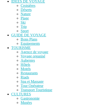
IDEES DE VOYAGE
Croisières
Déserts
Nature
Plage
Ski
Trip
Sport
GUIDE DE VOYAGE
Bons Plans
Equipements
TOURISME
Agence de voyage
Voyage organisé
Auberges
Hôtels
Motels
Restaurants
Riads
Spa et Massage
Tour Opérateur
Transport Touristique
CULTURES
Gastronomie
Musées