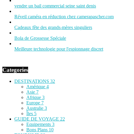
vendre un bail commercial seine saint denis
Réveil caméra en réduction chez camerapascher.com
Cadeaux fête des grands-mères singuliers
Bola de Grossesse Spéciale
Meilleure technologie pour l'espionnage discret
Categories
DESTINATIONS
32
Amérique
4
Asie
7
Afrique
3
Europe
7
Australie
3
Îles
5
GUIDE DE VOYAGE
22
Equipements
3
Bons Plans
10