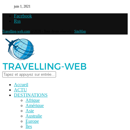
juin 1, 2021
Facebook
Rss
Travelling-web.com
@2020 - Tous droits réservés -
SiteMap
Accueil
ACTU
DESTINATIONS
Afrique
Amérique
Asie
Australie
Europe
Îles