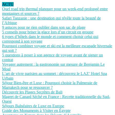
ACTU
Quel road trip thermal planquer pour un week-end prolongé entre
montagnes et sources ?
Safari Tanzanie : une destination qui révèle toute la beauté de
l’Afrique
9 astuces pour ne rien oublier dans son sac de plage
5 conseils pour briser la glace lors d’un circuit en groupe
6 types d’hôtels dans le monde et comment choisir celui qui
correspond à son voyage
Pourquoi combiner voyage et ski est la meilleure escapade hivernale
qui soit ?
5 questions à poser à son agence de voyage avant de signer un
contrat
Voyager autrement : la gastronomie sur mesure de Benjamin Le
Moal
L’art de vivre parisien au sommet : découvrez le LAZ’ Hotel Spa
Urbain
Séjour Bien-être et Luxe : Pourquoi choisir la Palmeraie de
Marrakech pour se ressourcer ?
Découvrir les Plages Secrètes de Bali
Magret de Canard Séché en France : Recette traditionnelle du Sud-
Ouest
Séjours Balnéaires de Luxe en Europe
Guide des Monuments à Visiter en Égypte