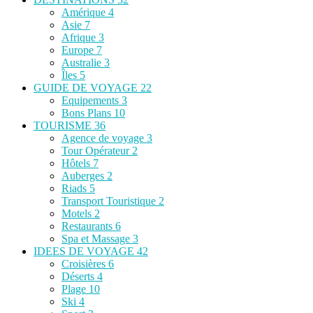
Amérique
4
Asie
7
Afrique
3
Europe
7
Australie
3
Îles
5
GUIDE DE VOYAGE
22
Equipements
3
Bons Plans
10
TOURISME
36
Agence de voyage
3
Tour Opérateur
2
Hôtels
7
Auberges
2
Riads
5
Transport Touristique
2
Motels
2
Restaurants
6
Spa et Massage
3
IDEES DE VOYAGE
42
Croisières
6
Déserts
4
Plage
10
Ski
4