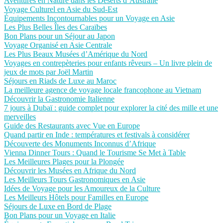
Aventures en Nature dans les Déserts d’Australie
Voyage Culturel en Asie du Sud-Est
Équipements Incontournables pour un Voyage en Asie
Les Plus Belles Îles des Caraïbes
Bon Plans pour un Séjour au Japon
Voyage Organisé en Asie Centrale
Les Plus Beaux Musées d’Amérique du Nord
Voyages en contrepèteries pour enfants rêveurs – Un livre plein de
jeux de mots par Joël Martin
Séjours en Riads de Luxe au Maroc
La meilleure agence de voyage locale francophone au Vietnam
Découvrir la Gastronomie Italienne
7 jours à Dubaï : guide complet pour explorer la cité des mille et une
merveilles
Guide des Restaurants avec Vue en Europe
Quand partir en Inde : températures et festivals à considérer
Découverte des Monuments Inconnus d’Afrique
Vienna Dinner Tours : Quand le Tourisme Se Met à Table
Les Meilleures Plages pour la Plongée
Découvrir les Musées en Afrique du Nord
Les Meilleurs Tours Gastronomiques en Asie
Idées de Voyage pour les Amoureux de la Culture
Les Meilleurs Hôtels pour Familles en Europe
Séjours de Luxe en Bord de Plage
Bon Plans pour un Voyage en Italie