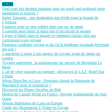
ACTU
Quel road trip thermal planquer pour un week-end prolongé entre
montagnes et sources ?
Safari Tanzanie : une destination qui révèle toute la beauté de
l’Afrique
9 astuces pour ne rien oublier dans son sac de plage
5 conseils pour briser la glace lors d’un circuit en groupe
6 types d’hôtels dans le monde et comment choisir celui qui
correspond à son voyage
Pourquoi combiner voyage et ski est la meilleure escapade hivernale
qui soit ?
5 questions à poser à son agence de voyage avant de signer un
contrat
Voyager autrement : la gastronomie sur mesure de Benjamin Le
Moal
L’art de vivre parisien au sommet : découvrez le LAZ’ Hotel Spa
Urbain
Séjour Bien-être et Luxe : Pourquoi choisir la Palmeraie de
Marrakech pour se ressourcer ?
Découvrir les Plages Secrètes de Bali
Magret de Canard Séché en France : Recette traditionnelle du Sud-
Ouest
Séjours Balnéaires de Luxe en Europe
Guide des Monuments à Visiter en Égypte