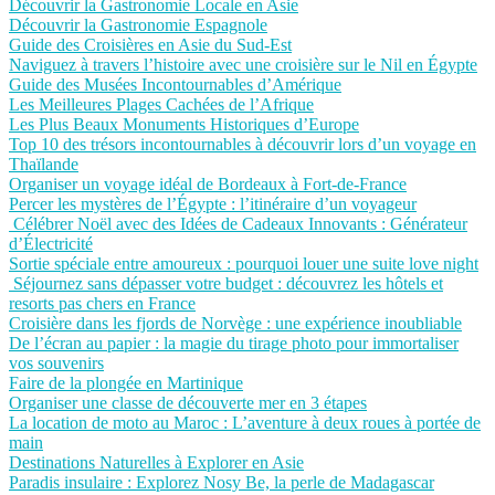
Découvrir la Gastronomie Locale en Asie
Découvrir la Gastronomie Espagnole
Guide des Croisières en Asie du Sud-Est
Naviguez à travers l’histoire avec une croisière sur le Nil en Égypte
Guide des Musées Incontournables d’Amérique
Les Meilleures Plages Cachées de l’Afrique
Les Plus Beaux Monuments Historiques d’Europe
Top 10 des trésors incontournables à découvrir lors d’un voyage en
Thaïlande
Organiser un voyage idéal de Bordeaux à Fort-de-France
Percer les mystères de l’Égypte : l’itinéraire d’un voyageur
Célébrer Noël avec des Idées de Cadeaux Innovants : Générateur
d’Électricité
Sortie spéciale entre amoureux : pourquoi louer une suite love night
Séjournez sans dépasser votre budget : découvrez les hôtels et
resorts pas chers en France
Croisière dans les fjords de Norvège : une expérience inoubliable
De l’écran au papier : la magie du tirage photo pour immortaliser
vos souvenirs
Faire de la plongée en Martinique
Organiser une classe de découverte mer en 3 étapes
La location de moto au Maroc : L’aventure à deux roues à portée de
main
Destinations Naturelles à Explorer en Asie
Paradis insulaire : Explorez Nosy Be, la perle de Madagascar