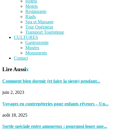
Hôtels
Motels
Restaurants
Riads
Spa et Massage
Tour Opérateur
Transport Touristique
CULTURES
Gastronomie
Musées
Monuments
Contact
Lire Aussi
x
Comment bien dormir (et faire la sieste) pendant...
juin 2, 2023
Voyages en contrepèteries pour enfants rêveurs – Un...
août 18, 2025
Sortie spéciale entre amoureux : pourquoi louer une...