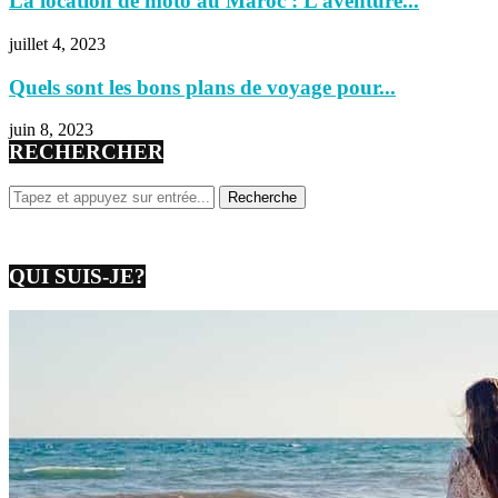
La location de moto au Maroc : L’aventure...
juillet 4, 2023
Quels sont les bons plans de voyage pour...
juin 8, 2023
RECHERCHER
QUI SUIS-JE?