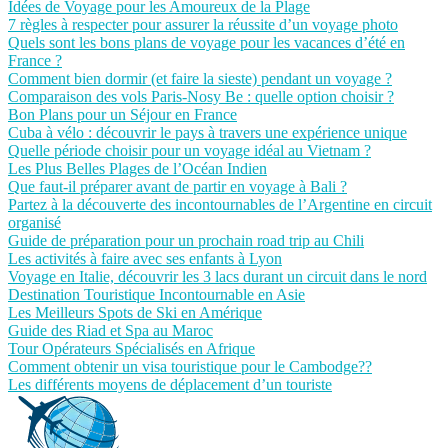
Idées de Voyage pour les Amoureux de la Plage
7 règles à respecter pour assurer la réussite d’un voyage photo
Quels sont les bons plans de voyage pour les vacances d’été en
France ?
Comment bien dormir (et faire la sieste) pendant un voyage ?
Comparaison des vols Paris-Nosy Be : quelle option choisir ?
Bon Plans pour un Séjour en France
Cuba à vélo : découvrir le pays à travers une expérience unique
Quelle période choisir pour un voyage idéal au Vietnam ?
Les Plus Belles Plages de l’Océan Indien
Que faut-il préparer avant de partir en voyage à Bali ?
Partez à la découverte des incontournables de l’Argentine en circuit
organisé
Guide de préparation pour un prochain road trip au Chili
Les activités à faire avec ses enfants à Lyon
Voyage en Italie, découvrir les 3 lacs durant un circuit dans le nord
Destination Touristique Incontournable en Asie
Les Meilleurs Spots de Ski en Amérique
Guide des Riad et Spa au Maroc
Tour Opérateurs Spécialisés en Afrique
Comment obtenir un visa touristique pour le Cambodge??
Les différents moyens de déplacement d’un touriste