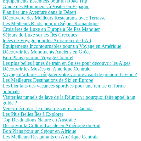
Équipements Essentiels pour un Road Trip
Guide des Monuments à Visiter en Espagne
Planifier une Aventure dans le Désert
Découverte des Meilleurs Restaurants avec Terrasse
Les Meilleurs Riads pour un Séjour Romantique
Croisières de Luxe en Europe à Ne Pas Manquer
Séjours de Luxe sur les Îles Grecques
Idées de Voyage pour les Amoureux de l’Art
Équipements Incontournables pour un Voyage en Amérique
Découvrir les Monuments Anciens en Grèce
Bon Plans pour un Voyage Culturel
Les plus belles lignes de train en Suisse pour découvrir les Alpes
Découvrir les Musées en Amérique Centrale
Voyage d’affaires : où garer votre voiture avant de prendre l’avion ?
Les Meilleures Destinations de Ski en Europe
Les bienfaits des vacances sportives pour une remise en forme
optimale
Visiter les tunnels de lave de la Réunion : pourquoi faire appel à un
guide ?
Venez découvrir le plaisir de vivre au Canada
Les Plus Belles Îles à Explorer
Top Destinations Nature en Australie
Découvrir la Culture Locale en Amérique du Sud
Bon Plans pour un Séjour en Afrique
Les Meilleurs Restaurants en Amérique Centrale