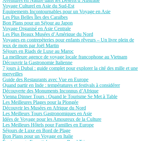
Aventures en Nature dans les Déserts d’Australie
Voyage Culturel en Asie du Sud-Est
Équipements Incontournables pour un Voyage en Asie
Les Plus Belles Îles des Caraïbes
Bon Plans pour un Séjour au Japon
Voyage Organisé en Asie Centrale
Les Plus Beaux Musées d’Amérique du Nord
Voyages en contrepèteries pour enfants rêveurs – Un livre plein de
jeux de mots par Joël Martin
Séjours en Riads de Luxe au Maroc
La meilleure agence de voyage locale francophone au Vietnam
Découvrir la Gastronomie Italienne
7 jours à Dubaï : guide complet pour explorer la cité des mille et une
merveilles
Guide des Restaurants avec Vue en Europe
Quand partir en Inde : températures et festivals à considérer
Découverte des Monuments Inconnus d’Afrique
Vienna Dinner Tours : Quand le Tourisme Se Met à Table
Les Meilleures Plages pour la Plongée
Découvrir les Musées en Afrique du Nord
Les Meilleurs Tours Gastronomiques en Asie
Idées de Voyage pour les Amoureux de la Culture
Les Meilleurs Hôtels pour Familles en Europe
Séjours de Luxe en Bord de Plage
Bon Plans pour un Voyage en Italie