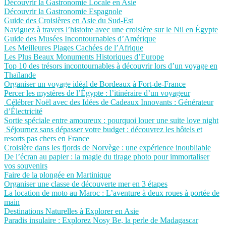
Découvrir la Gastronomie Locale en Asie
Découvrir la Gastronomie Espagnole
Guide des Croisières en Asie du Sud-Est
Naviguez à travers l’histoire avec une croisière sur le Nil en Égypte
Guide des Musées Incontournables d’Amérique
Les Meilleures Plages Cachées de l’Afrique
Les Plus Beaux Monuments Historiques d’Europe
Top 10 des trésors incontournables à découvrir lors d’un voyage en
Thaïlande
Organiser un voyage idéal de Bordeaux à Fort-de-France
Percer les mystères de l’Égypte : l’itinéraire d’un voyageur
Célébrer Noël avec des Idées de Cadeaux Innovants : Générateur
d’Électricité
Sortie spéciale entre amoureux : pourquoi louer une suite love night
Séjournez sans dépasser votre budget : découvrez les hôtels et
resorts pas chers en France
Croisière dans les fjords de Norvège : une expérience inoubliable
De l’écran au papier : la magie du tirage photo pour immortaliser
vos souvenirs
Faire de la plongée en Martinique
Organiser une classe de découverte mer en 3 étapes
La location de moto au Maroc : L’aventure à deux roues à portée de
main
Destinations Naturelles à Explorer en Asie
Paradis insulaire : Explorez Nosy Be, la perle de Madagascar