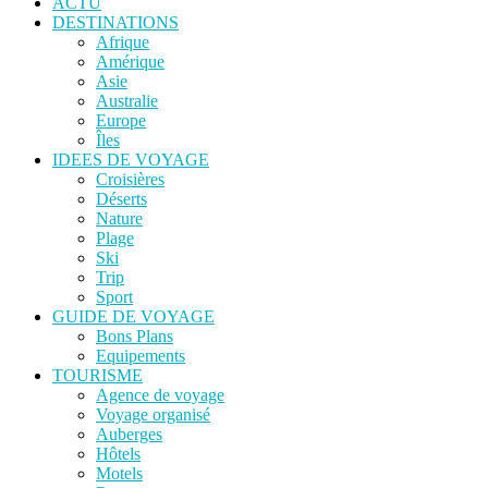
ACTU
DESTINATIONS
Afrique
Amérique
Asie
Australie
Europe
Îles
IDEES DE VOYAGE
Croisières
Déserts
Nature
Plage
Ski
Trip
Sport
GUIDE DE VOYAGE
Bons Plans
Equipements
TOURISME
Agence de voyage
Voyage organisé
Auberges
Hôtels
Motels