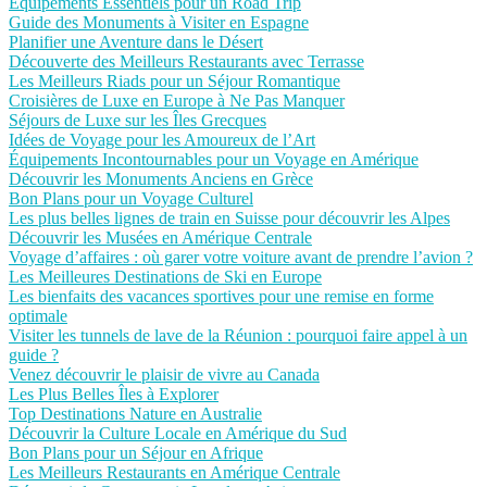
Équipements Essentiels pour un Road Trip
Guide des Monuments à Visiter en Espagne
Planifier une Aventure dans le Désert
Découverte des Meilleurs Restaurants avec Terrasse
Les Meilleurs Riads pour un Séjour Romantique
Croisières de Luxe en Europe à Ne Pas Manquer
Séjours de Luxe sur les Îles Grecques
Idées de Voyage pour les Amoureux de l’Art
Équipements Incontournables pour un Voyage en Amérique
Découvrir les Monuments Anciens en Grèce
Bon Plans pour un Voyage Culturel
Les plus belles lignes de train en Suisse pour découvrir les Alpes
Découvrir les Musées en Amérique Centrale
Voyage d’affaires : où garer votre voiture avant de prendre l’avion ?
Les Meilleures Destinations de Ski en Europe
Les bienfaits des vacances sportives pour une remise en forme
optimale
Visiter les tunnels de lave de la Réunion : pourquoi faire appel à un
guide ?
Venez découvrir le plaisir de vivre au Canada
Les Plus Belles Îles à Explorer
Top Destinations Nature en Australie
Découvrir la Culture Locale en Amérique du Sud
Bon Plans pour un Séjour en Afrique
Les Meilleurs Restaurants en Amérique Centrale