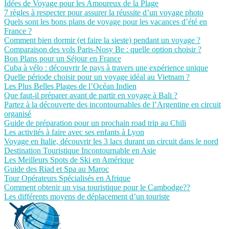
Idées de Voyage pour les Amoureux de la Plage
7 règles à respecter pour assurer la réussite d’un voyage photo
Quels sont les bons plans de voyage pour les vacances d’été en
France ?
Comment bien dormir (et faire la sieste) pendant un voyage ?
Comparaison des vols Paris-Nosy Be : quelle option choisir ?
Bon Plans pour un Séjour en France
Cuba à vélo : découvrir le pays à travers une expérience unique
Quelle période choisir pour un voyage idéal au Vietnam ?
Les Plus Belles Plages de l’Océan Indien
Que faut-il préparer avant de partir en voyage à Bali ?
Partez à la découverte des incontournables de l’Argentine en circuit
organisé
Guide de préparation pour un prochain road trip au Chili
Les activités à faire avec ses enfants à Lyon
Voyage en Italie, découvrir les 3 lacs durant un circuit dans le nord
Destination Touristique Incontournable en Asie
Les Meilleurs Spots de Ski en Amérique
Guide des Riad et Spa au Maroc
Tour Opérateurs Spécialisés en Afrique
Comment obtenir un visa touristique pour le Cambodge??
Les différents moyens de déplacement d’un touriste