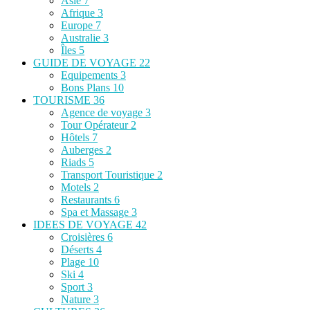
Asie
7
Afrique
3
Europe
7
Australie
3
Îles
5
GUIDE DE VOYAGE
22
Equipements
3
Bons Plans
10
TOURISME
36
Agence de voyage
3
Tour Opérateur
2
Hôtels
7
Auberges
2
Riads
5
Transport Touristique
2
Motels
2
Restaurants
6
Spa et Massage
3
IDEES DE VOYAGE
42
Croisières
6
Déserts
4
Plage
10
Ski
4
Sport
3
Nature
3