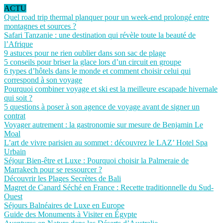
ACTU
Quel road trip thermal planquer pour un week-end prolongé entre
montagnes et sources ?
Safari Tanzanie : une destination qui révèle toute la beauté de
l’Afrique
9 astuces pour ne rien oublier dans son sac de plage
5 conseils pour briser la glace lors d’un circuit en groupe
6 types d’hôtels dans le monde et comment choisir celui qui
correspond à son voyage
Pourquoi combiner voyage et ski est la meilleure escapade hivernale
qui soit ?
5 questions à poser à son agence de voyage avant de signer un
contrat
Voyager autrement : la gastronomie sur mesure de Benjamin Le
Moal
L’art de vivre parisien au sommet : découvrez le LAZ’ Hotel Spa
Urbain
Séjour Bien-être et Luxe : Pourquoi choisir la Palmeraie de
Marrakech pour se ressourcer ?
Découvrir les Plages Secrètes de Bali
Magret de Canard Séché en France : Recette traditionnelle du Sud-
Ouest
Séjours Balnéaires de Luxe en Europe
Guide des Monuments à Visiter en Égypte