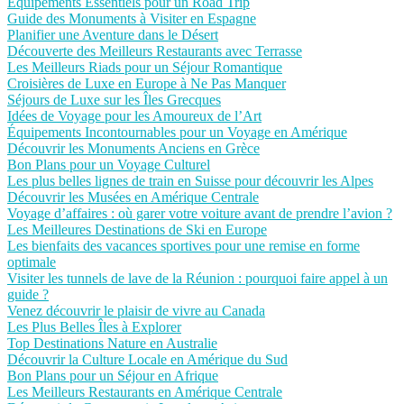
Équipements Essentiels pour un Road Trip
Guide des Monuments à Visiter en Espagne
Planifier une Aventure dans le Désert
Découverte des Meilleurs Restaurants avec Terrasse
Les Meilleurs Riads pour un Séjour Romantique
Croisières de Luxe en Europe à Ne Pas Manquer
Séjours de Luxe sur les Îles Grecques
Idées de Voyage pour les Amoureux de l’Art
Équipements Incontournables pour un Voyage en Amérique
Découvrir les Monuments Anciens en Grèce
Bon Plans pour un Voyage Culturel
Les plus belles lignes de train en Suisse pour découvrir les Alpes
Découvrir les Musées en Amérique Centrale
Voyage d’affaires : où garer votre voiture avant de prendre l’avion ?
Les Meilleures Destinations de Ski en Europe
Les bienfaits des vacances sportives pour une remise en forme
optimale
Visiter les tunnels de lave de la Réunion : pourquoi faire appel à un
guide ?
Venez découvrir le plaisir de vivre au Canada
Les Plus Belles Îles à Explorer
Top Destinations Nature en Australie
Découvrir la Culture Locale en Amérique du Sud
Bon Plans pour un Séjour en Afrique
Les Meilleurs Restaurants en Amérique Centrale