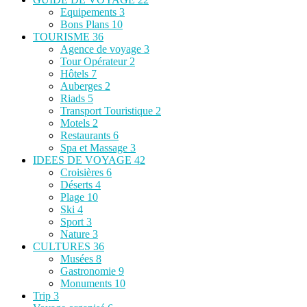
Equipements
3
Bons Plans
10
TOURISME
36
Agence de voyage
3
Tour Opérateur
2
Hôtels
7
Auberges
2
Riads
5
Transport Touristique
2
Motels
2
Restaurants
6
Spa et Massage
3
IDEES DE VOYAGE
42
Croisières
6
Déserts
4
Plage
10
Ski
4
Sport
3
Nature
3
CULTURES
36
Musées
8
Gastronomie
9
Monuments
10
Trip
3