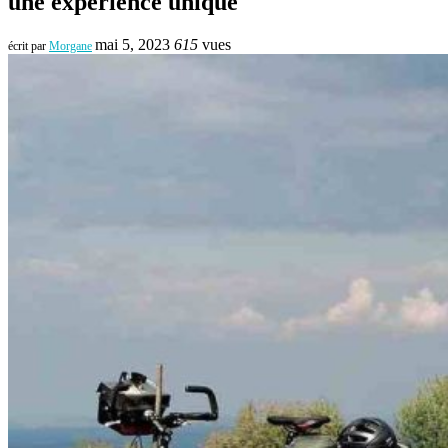
une expérience unique
mai 5, 2023
615
vues
écrit par
Morgane