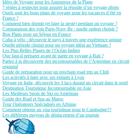
Idées de Voyage pour les Amoureux de la Plage
7 règles à respecter pour assurer la réussite d’un voyage photo
Quels sont les bons plans de voyage pour les vacances d’été en
France ?
Comment bien dormir (et faire la sieste) pendant un voyage ?
Comparaison des vols Paris-Nosy Be : quelle option choisir ?
Bon Plans pour un Séjour en France
Cuba à vélo : découvrir le pays à travers une expérience unique
Quelle période choisir pour un voyage idéal au Vietnam ?
Les Plus Belles Plages de l’Océan Indien
Que faut-il préparer avant de partir en voyage à Bali ?
Partez à la découverte des incontournables de l’Argentine en circuit
organisé
Guide de préparation pour un prochain road trip au Chili
Les activités à faire avec ses enfants à Lyon
Voyage en Italie, découvrir les 3 lacs durant un circuit dans le nord
Destination Touristique Incontournable en Asie
Les Meilleurs Spots de Ski en Amérique
Guide des Riad et Spa au Maroc
Tour Opérateurs Spécialisés en Afrique
Comment obtenir un visa touristique pour le Cambodge??
Les différents moyens de déplacement d’un touriste