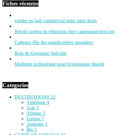
Fiches récentes
vendre un bail commercial seine saint denis
Réveil caméra en réduction chez camerapascher.com
Cadeaux fête des grands-mères singuliers
Bola de Grossesse Spéciale
Meilleure technologie pour l'espionnage discret
Categories
DESTINATIONS
32
Amérique
4
Asie
7
Afrique
3
Europe
7
Australie
3
Îles
5
GUIDE DE VOYAGE
22