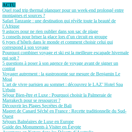
ACTU
Quel road trip thermal planquer pour un week-end prolongé entre
montagnes et sources ?
Safari Tanzanie : une destination qui révèle toute la beauté de
l’Afrique
9 astuces pour ne rien oublier dans son sac de plage
5 conseils pour briser la glace lors d’un circuit en groupe
6 types d’hôtels dans le monde et comment choisir celui qui
correspond à son voyage
Pourquoi combiner voyage et ski est la meilleure escapade hivernale
qui soit ?
5 questions à poser à son agence de voyage avant de signer un
contrat
Voyager autrement : la gastronomie sur mesure de Benjamin Le
Moal
L’art de vivre parisien au sommet : découvrez le LAZ’ Hotel Spa
Urbain
Séjour Bien-être et Luxe : Pourquoi choisir la Palmeraie de
Marrakech pour se ressourcer ?
Découvrir les Plages Secrètes de Bali
Magret de Canard Séché en France : Recette traditionnelle du Sud-
Ouest
Séjours Balnéaires de Luxe en Europe
Guide des Monuments à Visiter en Égypte