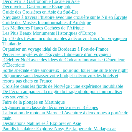
Découvrir la Gastronomie Locale en Asie
Découvrir la Gastronomie Espagnole
Guide des Croisières en Asie du Sud-Est
Naviguez à travers l’histoire avec une croisière sur le Nil en Égypte
Guide des Musées Incontournables d’Amérique
Les Meilleures Plages Cachées de l’Afrique
Les Plus Beaux Monuments Historiques d’Europe
Top 10 des trésors incontournables à découvrir lors d’un voyage en
Thaïlande
Organiser un voyage idéal de Bordeaux à Fort-de-France
Percer les mystères de l’Égypte : l’itinéraire d’un voyageur
Célébrer Noël avec des Idées de Cadeaux Innovants : Générateur
d’Électricité
Sortie spéciale entre amoureux : pourquoi louer une suite love night
Séjournez sans dépasser votre budget : découvrez les hôtels et
resorts pas chers en France
Croisière dans les fjords de Norvège : une expérience inoubliable
De l’écran au papier : la magie du tirage photo pour immortaliser
vos souvenirs
Faire de la plongée en Martinique
Organiser une classe de découverte mer en 3 étapes
La location de moto au Maroc : L’aventure à deux roues à portée de
main
Destinations Naturelles à Explorer en Asie
Paradis insulaire : Explorez Nosy Be, la perle de Madagascar