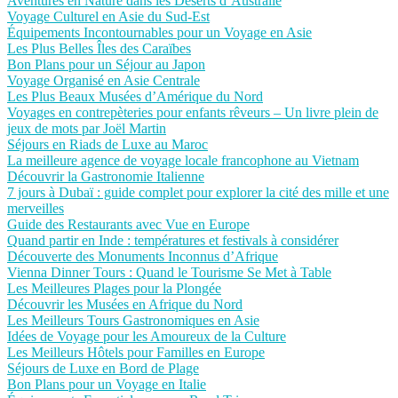
Aventures en Nature dans les Déserts d’Australie
Voyage Culturel en Asie du Sud-Est
Équipements Incontournables pour un Voyage en Asie
Les Plus Belles Îles des Caraïbes
Bon Plans pour un Séjour au Japon
Voyage Organisé en Asie Centrale
Les Plus Beaux Musées d’Amérique du Nord
Voyages en contrepèteries pour enfants rêveurs – Un livre plein de
jeux de mots par Joël Martin
Séjours en Riads de Luxe au Maroc
La meilleure agence de voyage locale francophone au Vietnam
Découvrir la Gastronomie Italienne
7 jours à Dubaï : guide complet pour explorer la cité des mille et une
merveilles
Guide des Restaurants avec Vue en Europe
Quand partir en Inde : températures et festivals à considérer
Découverte des Monuments Inconnus d’Afrique
Vienna Dinner Tours : Quand le Tourisme Se Met à Table
Les Meilleures Plages pour la Plongée
Découvrir les Musées en Afrique du Nord
Les Meilleurs Tours Gastronomiques en Asie
Idées de Voyage pour les Amoureux de la Culture
Les Meilleurs Hôtels pour Familles en Europe
Séjours de Luxe en Bord de Plage
Bon Plans pour un Voyage en Italie