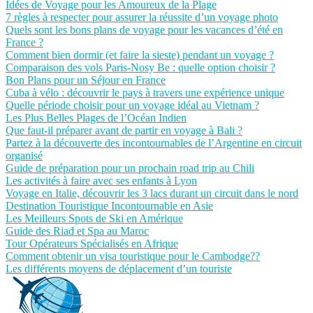
Idées de Voyage pour les Amoureux de la Plage
7 règles à respecter pour assurer la réussite d’un voyage photo
Quels sont les bons plans de voyage pour les vacances d’été en
France ?
Comment bien dormir (et faire la sieste) pendant un voyage ?
Comparaison des vols Paris-Nosy Be : quelle option choisir ?
Bon Plans pour un Séjour en France
Cuba à vélo : découvrir le pays à travers une expérience unique
Quelle période choisir pour un voyage idéal au Vietnam ?
Les Plus Belles Plages de l’Océan Indien
Que faut-il préparer avant de partir en voyage à Bali ?
Partez à la découverte des incontournables de l’Argentine en circuit
organisé
Guide de préparation pour un prochain road trip au Chili
Les activités à faire avec ses enfants à Lyon
Voyage en Italie, découvrir les 3 lacs durant un circuit dans le nord
Destination Touristique Incontournable en Asie
Les Meilleurs Spots de Ski en Amérique
Guide des Riad et Spa au Maroc
Tour Opérateurs Spécialisés en Afrique
Comment obtenir un visa touristique pour le Cambodge??
Les différents moyens de déplacement d’un touriste