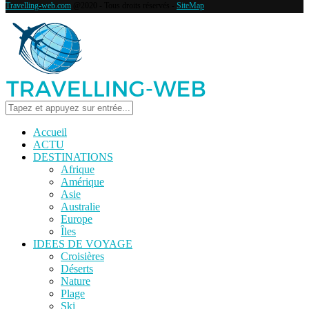
Travelling-web.com
@2020 - Tous droits réservés -
SiteMap
Accueil
ACTU
DESTINATIONS
Afrique
Amérique
Asie
Australie
Europe
Îles
IDEES DE VOYAGE
Croisières
Déserts
Nature
Plage
Ski