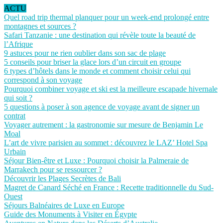
ACTU
Quel road trip thermal planquer pour un week-end prolongé entre
montagnes et sources ?
Safari Tanzanie : une destination qui révèle toute la beauté de
l’Afrique
9 astuces pour ne rien oublier dans son sac de plage
5 conseils pour briser la glace lors d’un circuit en groupe
6 types d’hôtels dans le monde et comment choisir celui qui
correspond à son voyage
Pourquoi combiner voyage et ski est la meilleure escapade hivernale
qui soit ?
5 questions à poser à son agence de voyage avant de signer un
contrat
Voyager autrement : la gastronomie sur mesure de Benjamin Le
Moal
L’art de vivre parisien au sommet : découvrez le LAZ’ Hotel Spa
Urbain
Séjour Bien-être et Luxe : Pourquoi choisir la Palmeraie de
Marrakech pour se ressourcer ?
Découvrir les Plages Secrètes de Bali
Magret de Canard Séché en France : Recette traditionnelle du Sud-
Ouest
Séjours Balnéaires de Luxe en Europe
Guide des Monuments à Visiter en Égypte