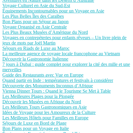
Aventures en Nature dans les Déserts d’Australie
Voyage Culturel en Asie du Sud-Est
Équipements Incontournables pour un Voyage en Asie
Les Plus Belles Îles des Caraïbes
Bon Plans pour un Séjour au Japon
Voyage Organisé en Asie Centrale
Les Plus Beaux Musées d’Amérique du Nord
Voyages en contrepèteries pour enfants rêveurs – Un livre plein de
jeux de mots par Joël Martin
Séjours en Riads de Luxe au Maroc
La meilleure agence de voyage locale francophone au Vietnam
Découvrir la Gastronomie Italienne
7 jours à Dubaï : guide complet pour explorer la cité des mille et une
merveilles
Guide des Restaurants avec Vue en Europe
Quand partir en Inde : températures et festivals à considérer
Découverte des Monuments Inconnus d’Afrique
Vienna Dinner Tours : Quand le Tourisme Se Met à Table
Les Meilleures Plages pour la Plongée
Découvrir les Musées en Afrique du Nord
Les Meilleurs Tours Gastronomiques en Asie
Idées de Voyage pour les Amoureux de la Culture
Les Meilleurs Hôtels pour Familles en Europe
Séjours de Luxe en Bord de Plage
Bon Plans pour un Voyage en Italie