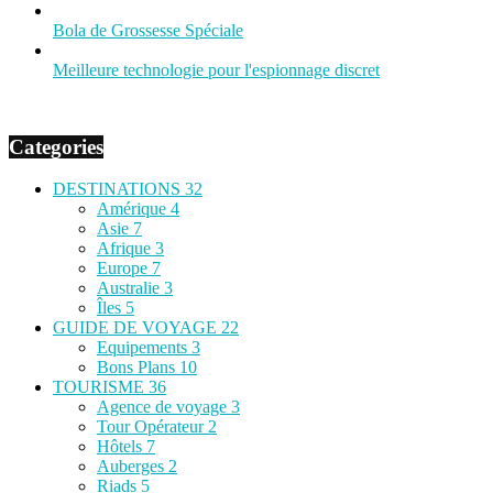
Bola de Grossesse Spéciale
Meilleure technologie pour l'espionnage discret
Categories
DESTINATIONS
32
Amérique
4
Asie
7
Afrique
3
Europe
7
Australie
3
Îles
5
GUIDE DE VOYAGE
22
Equipements
3
Bons Plans
10
TOURISME
36
Agence de voyage
3
Tour Opérateur
2
Hôtels
7
Auberges
2
Riads
5