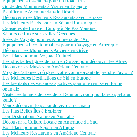
Équipements Essentiels pour un Road Trip
Guide des Monuments à Visiter en Espagne
Planifier une Aventure dans le Désert
Découverte des Meilleurs Restaurants avec Terrasse
Les Meilleurs Riads pour un Séjour Romantique
Croisières de Luxe en Europe à Ne Pas Manquer
Séjours de Luxe sur les Îles Grecques
Idées de Voyage pour les Amoureux de l’Art
Équipements Incontournables pour un Voyage en Amérique
Découvrir les Monuments Anciens en Grèce
Bon Plans pour un Voyage Culturel
Les plus belles lignes de train en Suisse pour découvrir les Alpes
Découvrir les Musées en Amérique Centrale
Voyage d’affaires : où garer votre voiture avant de prendre l’avion ?
Les Meilleures Destinations de Ski en Europe
Les bienfaits des vacances sportives pour une remise en forme
optimale
Visiter les tunnels de lave de la Réunion : pourquoi faire appel à un
guide ?
Venez découvrir le plaisir de vivre au Canada
Les Plus Belles Îles à Explorer
Top Destinations Nature en Australie
Découvrir la Culture Locale en Amérique du Sud
Bon Plans pour un Séjour en Afrique
Les Meilleurs Restaurants en Amérique Centrale