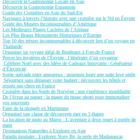
Découvrir la Gastronomie Locale en Asie
Découvrir la Gastronomie Espagnole
Guide des Croisières en Asie du Sud-Est
Naviguez à travers l’histoire avec une croisière sur le Nil en Égypte
Guide des Musées Incontournables d’Amérique
Les Meilleures Plages Cachées de l’Afrique
Les Plus Beaux Monuments Historiques d’Europe
Top 10 des trésors incontournables à découvrir lors d’un voyage en
Thaïlande
Organiser un voyage idéal de Bordeaux à Fort-de-France
Percer les mystères de l’Égypte : l’itinéraire d’un voyageur
Célébrer Noël avec des Idées de Cadeaux Innovants : Générateur
d’Électricité
Sortie spéciale entre amoureux : pourquoi louer une suite love night
Séjournez sans dépasser votre budget : découvrez les hôtels et
resorts pas chers en France
Croisière dans les fjords de Norvège : une expérience inoubliable
De l’écran au papier : la magie du tirage photo pour immortaliser
vos souvenirs
Faire de la plongée en Martinique
Organiser une classe de découverte mer en 3 étapes
La location de moto au Maroc : L’aventure à deux roues à portée de
main
Destinations Naturelles à Explorer en Asie
Paradis insulaire : Explorez Nosy Be, la perle de Madagascar